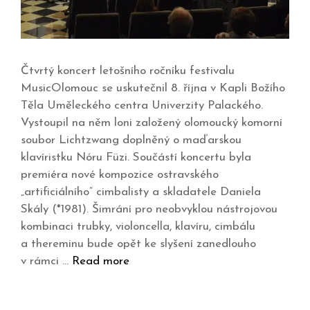
Čtvrtý koncert letošního ročníku festivalu
MusicOlomouc se uskutečnil 8. října v Kapli Božího
Těla Uměleckého centra Univerzity Palackého.
Vystoupil na něm loni založený olomoucký komorní
soubor Lichtzwang doplněný o maďarskou
klavíristku Nóru Füzi. Součástí koncertu byla
premiéra nové kompozice ostravského
„artificiálního“ cimbalisty a skladatele Daniela
Skály (*1981). Šimrání pro neobvyklou nástrojovou
kombinaci trubky, violoncella, klavíru, cimbálu
a thereminu bude opět ke slyšení zanedlouho
v rámci …
Read more