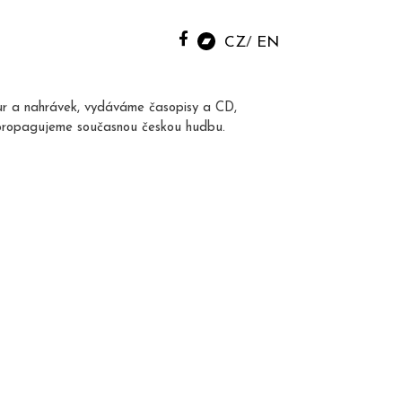
CZ
EN
ur a nahrávek, vydáváme časopisy a CD,
propagujeme současnou českou hudbu.