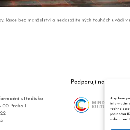
y, lásce bez manželství a nedosažitelných touhách uvádí v 
Podporují nás
ormační středisko
Abychom pos
informacím o
8 00 Praha 1
technologie
422
jedinečná I
ovlivnit urči
cz