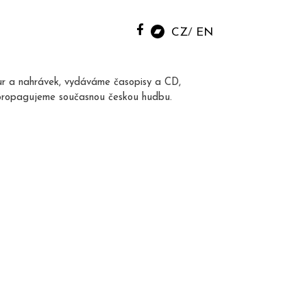
CZ
EN
ur a nahrávek, vydáváme časopisy a CD,
propagujeme současnou českou hudbu.