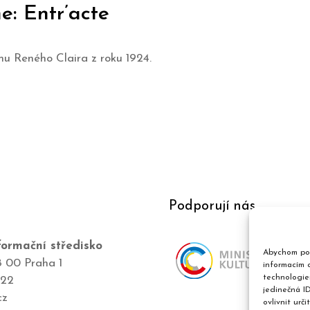
: Entr’acte
 Reného Claira z roku 1924.
Podporují nás
ormační středisko
Abychom pos
8 00 Praha 1
informacím o
technologie
422
jedinečná I
cz
ovlivnit urči