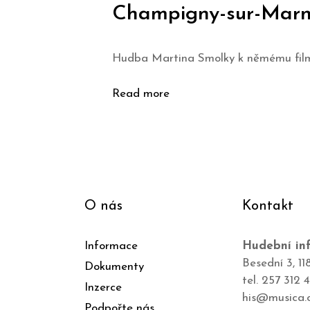
Champigny-sur-Marne
Hudba Martina Smolky k němému filmu
Read more
O nás
Kontakt
Informace
Hudební inf
Besední 3, 11
Dokumenty
tel. 257 312 
Inzerce
his@musica.
Podpořte nás