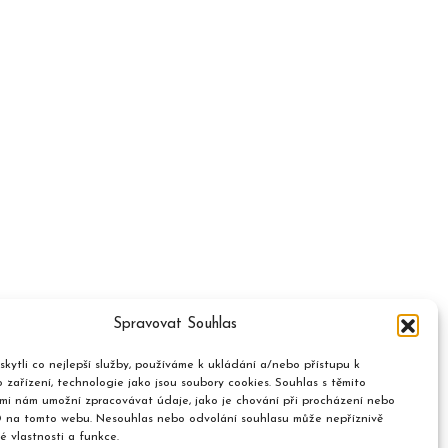
Spravovat Souhlas
kytli co nejlepší služby, používáme k ukládání a/nebo přístupu k
 zařízení, technologie jako jsou soubory cookies. Souhlas s těmito
mi nám umožní zpracovávat údaje, jako je chování při procházení nebo
D na tomto webu. Nesouhlas nebo odvolání souhlasu může nepříznivě
té vlastnosti a funkce.