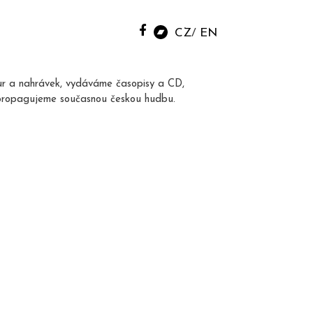
CZ
EN
ur a nahrávek, vydáváme časopisy a CD,
propagujeme současnou českou hudbu.