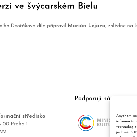
rzi ve švýcarském Bielu
dního Dvořákova díla připravil
Marián Lejava
, zhlédne na k
Podporují nás
ormační středisko
Abychom pos
informacím o
8 00 Praha 1
technologie
422
jedinečná I