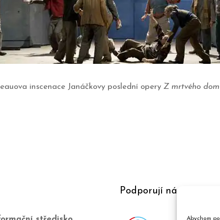
reauova inscenace Janáčkovy poslední opery
Z mrtvého dom
Podporují nás
ormační středisko
Abychom pos