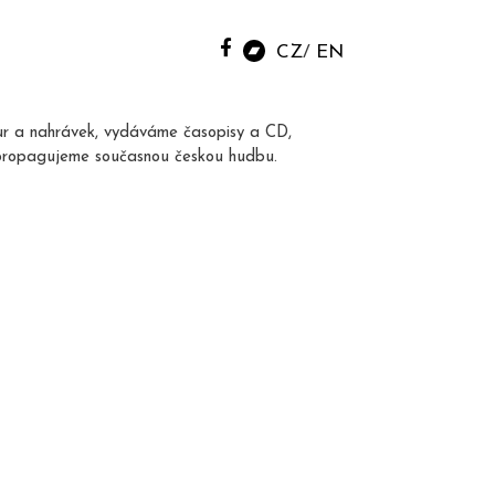
CZ
EN
ur a nahrávek, vydáváme časopisy a CD,
propagujeme současnou českou hudbu.