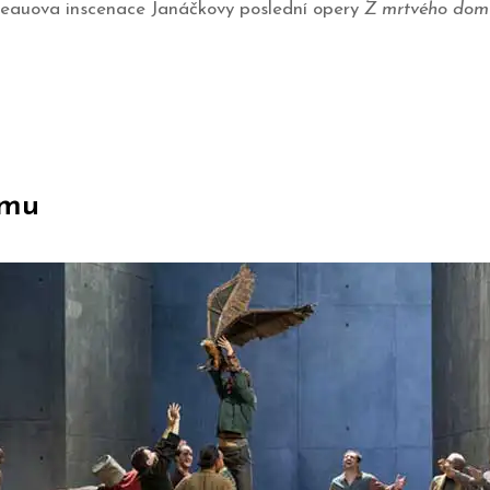
reauova inscenace Janáčkovy poslední opery
Z mrtvého dom
omu