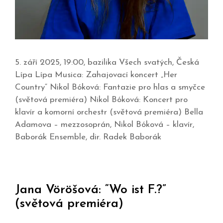
5. září 2025, 19:00, bazilika Všech svatých, Česká
Lípa Lípa Musica: Zahajovací koncert „Her
Country“ Nikol Bóková: Fantazie pro hlas a smyčce
(světová premiéra) Nikol Bóková: Koncert pro
klavír a komorní orchestr (světová premiéra) Bella
Adamova – mezzosoprán, Nikol Bóková – klavír,
Baborák Ensemble, dir. Radek Baborák
Jana Vöröšová: “Wo ist F.?”
(světová premiéra)