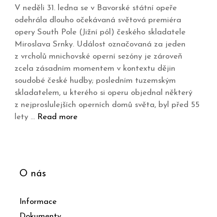
V neděli 31. ledna se v Bavorské státní opeře
odehrála dlouho očekávaná světová premiéra
opery South Pole (Jižní pól) českého skladatele
Miroslava Srnky. Událost označovaná za jeden
z vrcholů mnichovské operní sezóny je zároveň
zcela zásadním momentem v kontextu dějin
soudobé české hudby; posledním tuzemským
skladatelem, u kterého si operu objednal některý
z nejproslulejších operních domů světa, byl před 55
lety …
Read more
O nás
Informace
Dokumenty