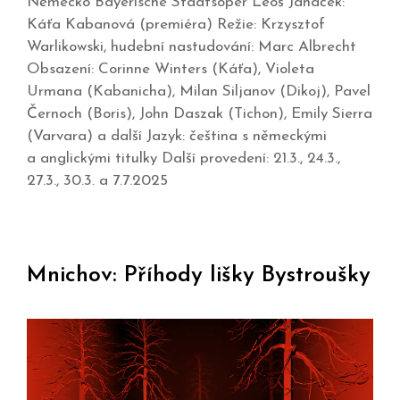
Německo Bayerische Staatsoper Leoš Janáček:
Káťa Kabanová (premiéra) Režie: Krzysztof
Warlikowski, hudební nastudování: Marc Albrecht
Obsazení: Corinne Winters (Káťa), Violeta
Urmana (Kabanicha), Milan Siljanov (Dikoj), Pavel
Černoch (Boris), John Daszak (Tichon), Emily Sierra
(Varvara) a další Jazyk: čeština s německými
a anglickými titulky Další provedení: 21.3., 24.3.,
27.3., 30.3. a 7.7.2025
Mnichov: Příhody lišky Bystroušky