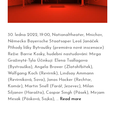
30. ledna 2022, 19:00, Nationaltheater, Mnichov,
Německo Bayerische Staatsoper Leoš Janáček:
Příhody lišky Bytroušky (premiéra nové inscenace)
Režie: Barrie Kosky, hudební nastudování: Mirga
Gražinytė-Tyla Účinkují: Elena Tsallagova
(Bystrouška), Angela Brower (Zlatohřbítek),
Wolfgang Koch (Revírník), Lindsay Ammann
(Revírníková, Sova), Jonas Hacker (Rechtor,
Komár), Martin Snell (Farář, Jezevec), Milan
Siljanov (Harašta), Caspar Singh (Pásek), Mirjam
Mesak (Pásková, Sojka), …
Read more