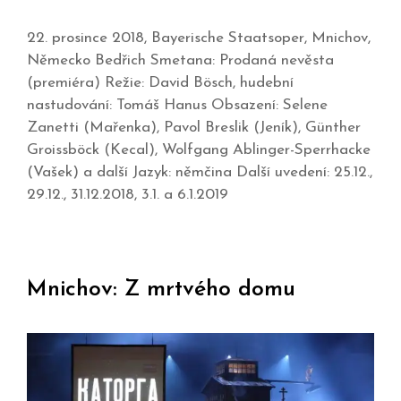
22. prosince 2018, Bayerische Staatsoper, Mnichov,
Německo Bedřich Smetana: Prodaná nevěsta
(premiéra) Režie: David Bösch, hudební
nastudování: Tomáš Hanus Obsazení: Selene
Zanetti (Mařenka), Pavol Breslik (Jeník), Günther
Groissböck (Kecal), Wolfgang Ablinger-Sperrhacke
(Vašek) a další Jazyk: němčina Další uvedení: 25.12.,
29.12., 31.12.2018, 3.1. a 6.1.2019
Mnichov: Z mrtvého domu