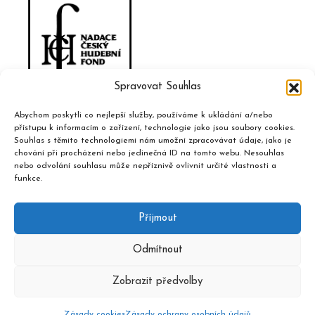
Spravovat Souhlas
Abychom poskytli co nejlepší služby, používáme k ukládání a/nebo
přístupu k informacím o zařízení, technologie jako jsou soubory cookies.
Souhlas s těmito technologiemi nám umožní zpracovávat údaje, jako je
chování při procházení nebo jedinečná ID na tomto webu. Nesouhlas
nebo odvolání souhlasu může nepříznivě ovlivnit určité vlastnosti a
funkce.
Příjmout
Odmítnout
Zobrazit předvolby
2020 © Hudební informační středisko, design a admin
Atelier
Dokument
Zásady cookies
Zásady ochrany osobních údajů