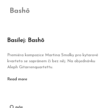
Bashō
Basilej: Bashō
Premiéra kompozice Martina Smolky pro kytarové
kvarteto se sopránem či bez něj. Na objednávku
Aleph Gitarrenquartettu.
Read more
O nás