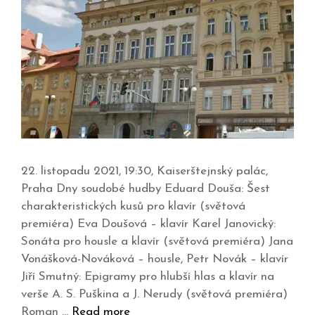
22. listopadu 2021, 19:30, Kaiserštejnský palác,
Praha Dny soudobé hudby Eduard Douša: Šest
charakteristických kusů pro klavír (světová
premiéra) Eva Doušová – klavír Karel Janovický:
Sonáta pro housle a klavír (světová premiéra) Jana
Vonášková-Nováková – housle, Petr Novák – klavír
Jiří Smutný: Epigramy pro hlubší hlas a klavír na
verše A. S. Puškina a J. Nerudy (světová premiéra)
Roman …
Read more