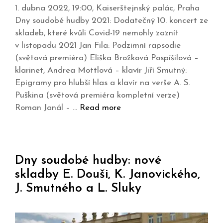
1. dubna 2022, 19:00, Kaiserštejnský palác, Praha
Dny soudobé hudby 2021: Dodatečný 10. koncert ze
skladeb, které kvůli Covid-19 nemohly zaznít
v listopadu 2021 Jan Fila: Podzimní rapsodie
(světová premiéra) Eliška Brožková Pospíšilová –
klarinet, Andrea Mottlová – klavír Jiří Smutný:
Epigramy pro hlubší hlas a klavír na verše A. S.
Puškina (světová premiéra kompletní verze)
Roman Janál – …
Read more
Dny soudobé hudby: nové
skladby E. Douši, K. Janovického,
J. Smutného a L. Sluky