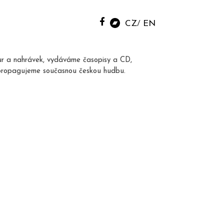
CZ
EN
ur a nahrávek, vydáváme časopisy a CD,
propagujeme současnou českou hudbu.