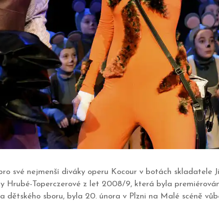
o pro své nejmenší diváky operu Kocour v botách skladatele J
ky Hrubé-Toperczerové z let 2008/9, která byla premiérová
dětského sboru, byla 20. února v Plzni na Malé scéně vůb