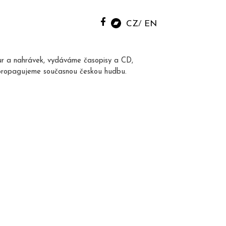
CZ
EN
ur a nahrávek, vydáváme časopisy a CD,
propagujeme současnou českou hudbu.