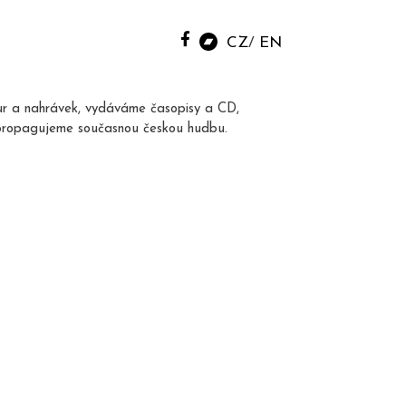
CZ
EN
ur a nahrávek, vydáváme časopisy a CD,
propagujeme současnou českou hudbu.