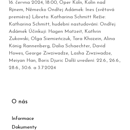
16. června 2024, 18:00, Oper Köln, Kolín nad
Rýnem, Německo Ondřej Adámek: Ines (světová
premiéra) Libreto: Katharina Schmitt Režie:
Katharina Schmitt, hudební nastudování: Ondřej
Adámek Účinkují: Hagen Matzeit, Kathrin
Zukowski, Olga Siemieńczuk, Tara Khozein, Alina
König Rannenberg, Dalia Schaechter, David
Howes, George Ziwziwadze, Lasha Ziwziwadze,
Meiyan Han, Boris Djuric Další uvedení: 22.6., 26.6.,
28.6., 30.6. a 3.7.2024
O nás
Informace
Dokumenty