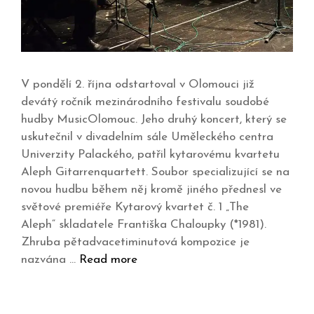
V pondělí 2. října odstartoval v Olomouci již
devátý ročník mezinárodního festivalu soudobé
hudby MusicOlomouc. Jeho druhý koncert, který se
uskutečnil v divadelním sále Uměleckého centra
Univerzity Palackého, patřil kytarovému kvartetu
Aleph Gitarrenquartett. Soubor specializující se na
novou hudbu během něj kromě jiného přednesl ve
světové premiéře Kytarový kvartet č. 1 „The
Aleph“ skladatele Františka Chaloupky (*1981).
Zhruba pětadvacetiminutová kompozice je
nazvána …
Read more