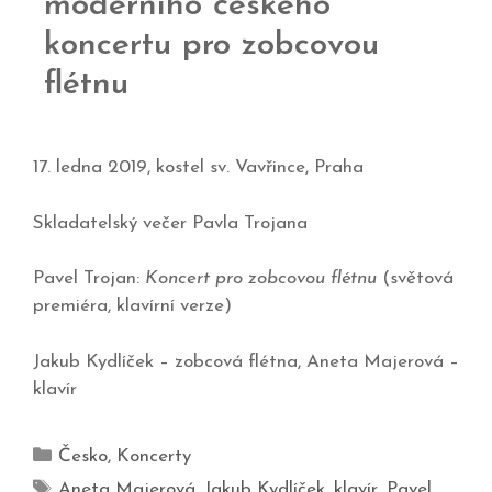
moderního českého
koncertu pro zobcovou
flétnu
17. ledna 2019, kostel sv. Vavřince, Praha
Skladatelský večer Pavla Trojana
Pavel Trojan:
Koncert pro zobcovou flétnu
(světová
premiéra, klavírní verze)
Jakub Kydlíček – zobcová flétna, Aneta Majerová –
klavír
Česko
,
Koncerty
Aneta Majerová
,
Jakub Kydlíček
,
klavír
,
Pavel