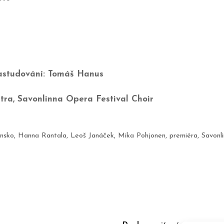
nastudování: Tomáš Hanus
tra, Savonlinna Opera Festival Choir
insko
,
Hanna Rantala
,
Leoš Janáček
,
Mika Pohjonen
,
premiéra
,
Savonl