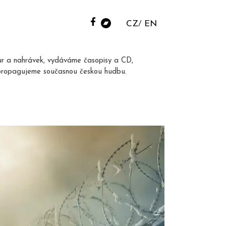
CZ
EN
ur a nahrávek, vydáváme časopisy a CD,
propagujeme současnou českou hudbu.