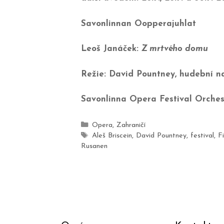
Savonlinnan Oopperajuhlat
Leoš Janáček:
Z mrtvého domu
Režie: David Pountney, hudební 
Savonlinna Opera Festival Orches
Opera
,
Zahraničí
Aleš Briscein
,
David Pountney
,
festival
,
F
Rusanen