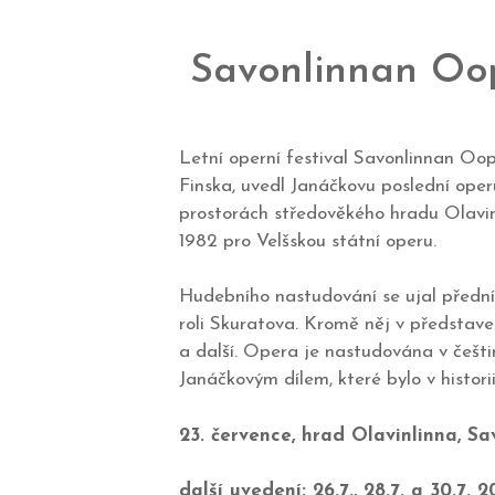
Savonlinnan Oop
Letní operní festival Savonlinnan Oo
Finska, uvedl Janáčkovu poslední ope
prostorách středověkého hradu Olavin
1982 pro Velšskou státní operu.
Hudebního nastudování se ujal přední 
roli Skuratova. Kromě něj v představ
a další. Opera je nastudována v češti
Janáčkovým dílem, které bylo v histori
23. července, hrad Olavinlinna, Sa
další uvedení: 26.7., 28.7. a 30.7. 2