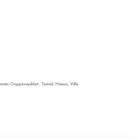
innan Oopperajuhlat
,
Tomáš Hanus
,
Ville