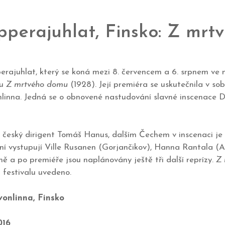
perajuhlat, Finsko: Z mr
perajuhlat, který se koná mezi 8. červencem a 6. srpnem ve
ru
Z mrtvého domu
(1928). Její premiéra se uskutečnila v so
linna. Jedná se o obnovené nastudování slavné inscenace D
český dirigent Tomáš Hanus, dalším Čechem v inscenaci je pa
ení vystupují Ville Rusanen (Gorjančikov), Hanna Rantala (
ně a po premiéře jsou naplánovány ještě tři další reprízy.
Z 
i festivalu uvedeno.
vonlinna, Finsko
016