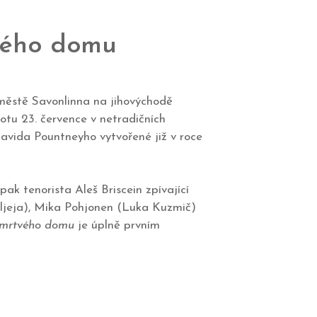
tvého domu
 městě Savonlinna na jihovýchodě
botu 23. července v netradičních
avida Pountneyho vytvořené již v roce
k tenorista Aleš Briscein zpívající
Aljeja), Mika Pohjonen (Luka Kuzmič)
mrtvého domu
je úplně prvním