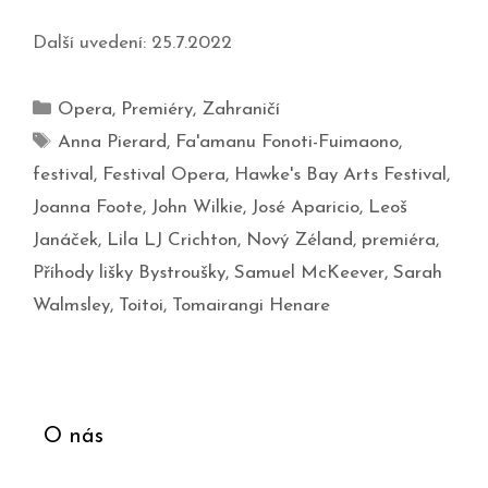
Další uvedení: 25.7.2022
Opera
,
Premiéry
,
Zahraničí
Anna Pierard
,
Fa'amanu Fonoti-Fuimaono
,
festival
,
Festival Opera
,
Hawke's Bay Arts Festival
,
Joanna Foote
,
John Wilkie
,
José Aparicio
,
Leoš
Janáček
,
Lila LJ Crichton
,
Nový Zéland
,
premiéra
,
Příhody lišky Bystroušky
,
Samuel McKeever
,
Sarah
Walmsley
,
Toitoi
,
Tomairangi Henare
O nás