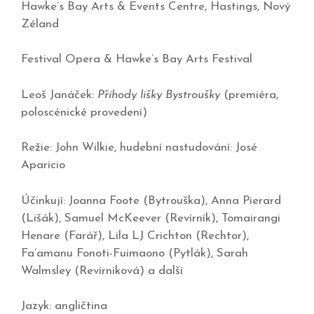
Hawke’s Bay Arts & Events Centre, Hastings, Nový
Zéland
Festival Opera & Hawke’s Bay Arts Festival
Leoš Janáček:
Příhody lišky Bystroušky
(premiéra,
poloscénické provedení)
Režie: John Wilkie, hudební nastudování: José
Aparicio
Účinkují: Joanna Foote (Bytrouška), Anna Pierard
(Lišák), Samuel McKeever (Revírník), Tomairangi
Henare (Farář), Lila LJ Crichton (Rechtor),
Fa’amanu Fonoti-Fuimaono (Pytlák), Sarah
Walmsley (Revírníková) a další
Jazyk: angličtina