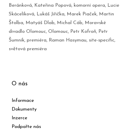
Beránková
,
Kateřina Popová
,
komorní opera
,
Lucie
Skácelíková
,
Lukáš Jiřička
,
Marek Piaček
,
Martin
Štolba
,
Matyáš Dlab
,
Michal Cáb
,
Moravské
divadlo Olomouc
,
Olomouc
,
Petr Kofroň
,
Petr
Šumník
,
premiéra
,
Raman Hasymau
,
site-specific
,
světová premiéra
O nás
Informace
Dokumenty
Inzerce
Podpořte nás