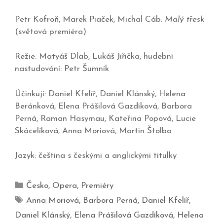
Petr Kofroň, Marek Piaček, Michal Cáb:
Malý třesk
(světová premiéra)
Režie: Matyáš Dlab, Lukáš Jiřička, hudební
nastudování: Petr Šumník
Účinkují: Daniel Kfelíř, Daniel Klánský, Helena
Beránková, Elena Prášilová Gazdíková, Barbora
Perná, Raman Hasymau, Kateřina Popová, Lucie
Skácelíková, Anna Moriová, Martin Štolba
Jazyk: čeština s českými a anglickými titulky
Česko
,
Opera
,
Premiéry
Anna Moriová
,
Barbora Perná
,
Daniel Kfelíř
,
Daniel Klánský
,
Elena Prášilová Gazdíková
,
Helena