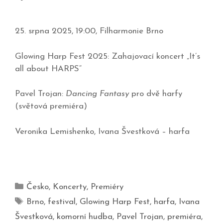
25. srpna 2025, 19:00, Filharmonie Brno
Glowing Harp Fest 2025: Zahajovací koncert „It’s
all about HARPS“
Pavel Trojan:
Dancing Fantasy
pro dvě harfy
(světová premiéra)
Veronika Lemishenko, Ivana Švestková – harfa
Česko
,
Koncerty
,
Premiéry
Brno
,
festival
,
Glowing Harp Fest
,
harfa
,
Ivana
Švestková
,
komorní hudba
,
Pavel Trojan
,
premiéra
,