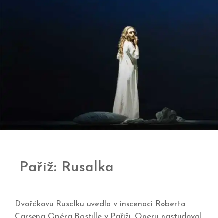
Paříž: Rusalka
Dvořákovu Rusalku uvedla v inscenaci Roberta
Carsena Opéra Bastille v Paříži. Operu nastudoval