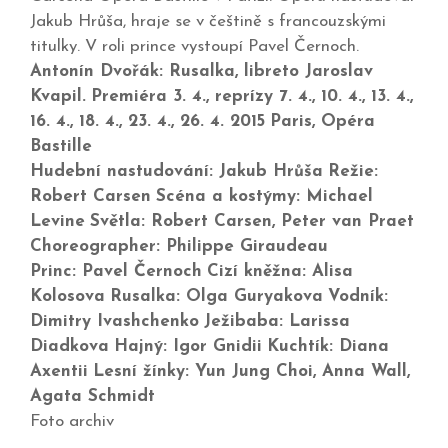
Jakub Hrůša, hraje se v češtině s francouzskými
titulky. V roli prince vystoupí Pavel Černoch.
Antonín Dvořák: Rusalka, libreto Jaroslav
Kvapil.
Premiéra 3. 4., reprízy 7. 4., 10. 4., 13. 4.,
16. 4., 18. 4., 23. 4., 26. 4. 2015
Paris, Opéra
Bastille
Hudební nastudování: Jakub Hrůša
Režie:
Robert Carsen
Scéna a kostýmy: Michael
Levine
Světla: Robert Carsen, Peter van Praet
Choreographer: Philippe Giraudeau
Princ: Pavel Černoch
Cizí kněžna: Alisa
Kolosova
Rusalka: Olga Guryakova
Vodník:
Dimitry Ivashchenko
Ježibaba: Larissa
Diadkova
Hajný: Igor Gnidii
Kuchtík: Diana
Axentii
Lesní žínky: Yun Jung Choi, Anna Wall,
Agata Schmidt
Foto archiv