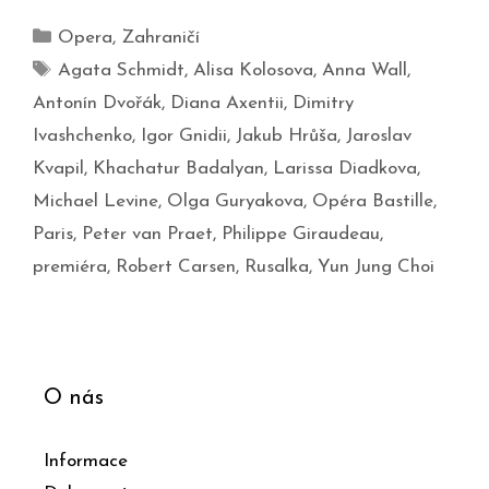
Opera
,
Zahraničí
Agata Schmidt
,
Alisa Kolosova
,
Anna Wall
,
Antonín Dvořák
,
Diana Axentii
,
Dimitry
Ivashchenko
,
Igor Gnidii
,
Jakub Hrůša
,
Jaroslav
Kvapil
,
Khachatur Badalyan
,
Larissa Diadkova
,
Michael Levine
,
Olga Guryakova
,
Opéra Bastille
,
Paris
,
Peter van Praet
,
Philippe Giraudeau
,
premiéra
,
Robert Carsen
,
Rusalka
,
Yun Jung Choi
O nás
Informace