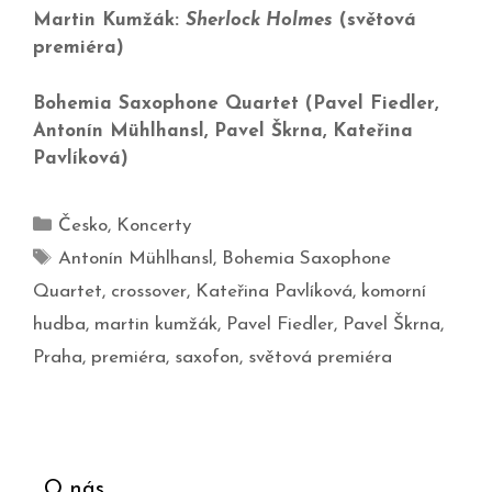
Martin Kumžák:
Sherlock Holmes
(světová
premiéra)
Bohemia Saxophone Quartet (Pavel Fiedler,
Antonín Mühlhansl, Pavel Škrna, Kateřina
Pavlíková)
Česko
,
Koncerty
Antonín Mühlhansl
,
Bohemia Saxophone
Quartet
,
crossover
,
Kateřina Pavlíková
,
komorní
hudba
,
martin kumžák
,
Pavel Fiedler
,
Pavel Škrna
,
Praha
,
premiéra
,
saxofon
,
světová premiéra
O nás