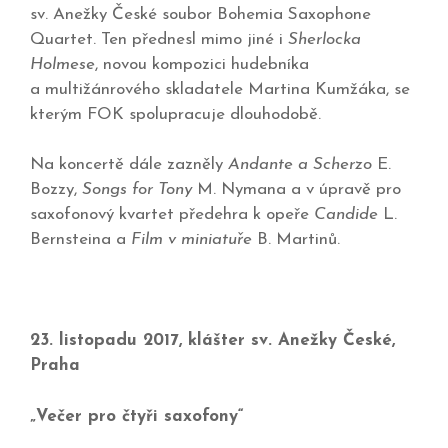
sv. Anežky České soubor Bohemia Saxophone
Quartet. Ten přednesl mimo jiné i
Sherlocka
Holmese
, novou kompozici hudebníka
a multižánrového skladatele Martina Kumžáka, se
kterým FOK spolupracuje dlouhodobě.
Na koncertě dále zazněly
Andante a Scherzo
E.
Bozzy,
Songs for Tony
M. Nymana a v úpravě pro
saxofonový kvartet předehra k opeře
Candide
L.
Bernsteina a
Film v miniatuře
B. Martinů.
23. listopadu 2017, klášter sv. Anežky České,
Praha
„Večer pro čtyři saxofony“