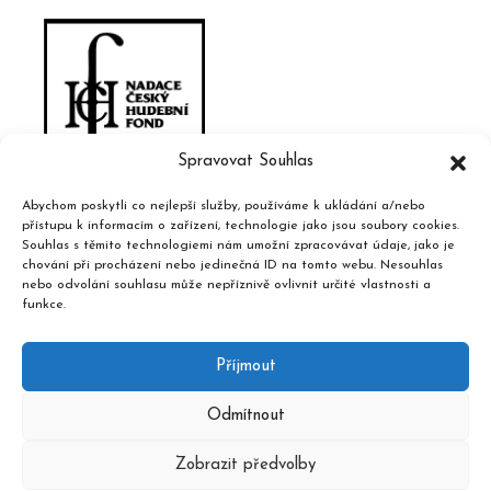
Spravovat Souhlas
Abychom poskytli co nejlepší služby, používáme k ukládání a/nebo
přístupu k informacím o zařízení, technologie jako jsou soubory cookies.
Souhlas s těmito technologiemi nám umožní zpracovávat údaje, jako je
chování při procházení nebo jedinečná ID na tomto webu. Nesouhlas
nebo odvolání souhlasu může nepříznivě ovlivnit určité vlastnosti a
funkce.
Příjmout
Odmítnout
Zobrazit předvolby
2020 © Hudební informační středisko, design a admin
Atelier