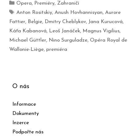
Opera
,
Premiéry
,
Zahraničí
Anton Rositskiy
,
Anush Hovhannisyan
,
Aurore
Fattier
,
Belgie
,
Dmitry Cheblykov
,
Jana Kurucová
,
Káťa Kabanová
,
Leoš Janáček
,
Magnus Vigilius
,
Michael Güttler
,
Nino Surguladze
,
Opéra Royal de
Wallonie-Liège
,
premiéra
O nás
Informace
Dokumenty
Inzerce
Podpořte nás