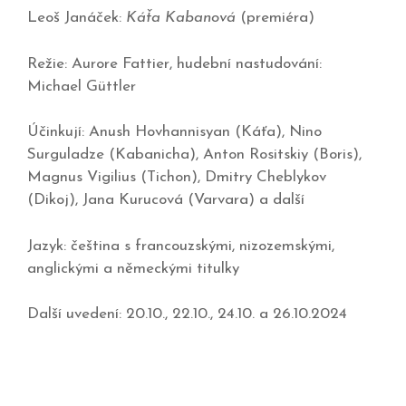
Leoš Janáček:
Káťa Kabanová
(premiéra)
Režie: Aurore Fattier, hudební nastudování:
Michael Güttler
Účinkují: Anush Hovhannisyan (Káťa), Nino
Surguladze (Kabanicha), Anton Rositskiy (Boris),
Magnus Vigilius (Tichon), Dmitry Cheblykov
(Dikoj), Jana Kurucová (Varvara) a další
Jazyk: čeština s francouzskými, nizozemskými,
anglickými a německými titulky
Další uvedení: 20.10., 22.10., 24.10. a 26.10.2024