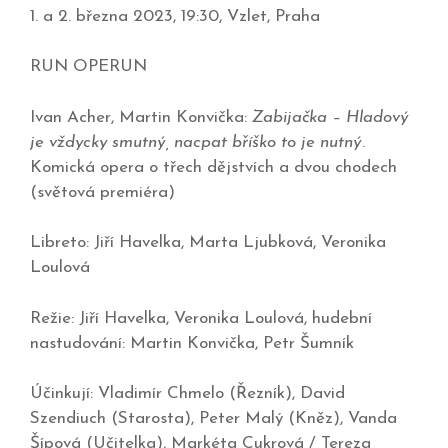
1. a 2. března 2023, 19:30, Vzlet, Praha
RUN OPERUN
Ivan Acher, Martin Konvička:
Zabijačka – Hladový
je vždycky smutný, nacpat bříško to je nutný
.
Komická opera o třech dějstvích a dvou chodech
(světová premiéra)
Libreto: Jiří Havelka, Marta Ljubková, Veronika
Loulová
Režie: Jiří Havelka, Veronika Loulová, hudební
nastudování: Martin Konvička, Petr Šumník
Účinkují: Vladimír Chmelo (Řezník), David
Szendiuch (Starosta), Peter Malý (Kněz), Vanda
Šípová (Učitelka), Markéta Cukrová / Tereza