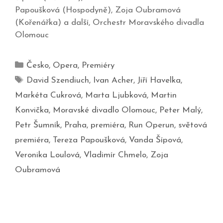
Papoušková (Hospodyně), Zoja Oubramová
(Kořenářka) a další, Orchestr Moravského divadla
Olomouc
Česko
,
Opera
,
Premiéry
David Szendiuch
,
Ivan Acher
,
Jiří Havelka
,
Markéta Cukrová
,
Marta Ljubková
,
Martin
Konvička
,
Moravské divadlo Olomouc
,
Peter Malý
,
Petr Šumník
,
Praha
,
premiéra
,
Run Operun
,
světová
premiéra
,
Tereza Papoušková
,
Vanda Šípová
,
Veronika Loulová
,
Vladimír Chmelo
,
Zoja
Oubramová