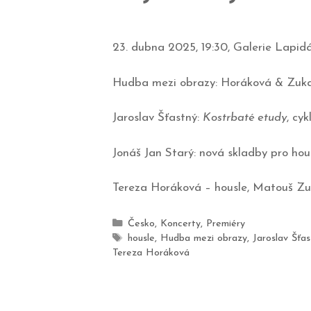
23. dubna 2025, 19:30, Galerie Lapid
Hudba mezi obrazy: Horáková & Zuka
Jaroslav Šťastný:
Kostrbaté etudy
, cy
Jonáš Jan Starý: nová skladby pro hou
Tereza Horáková – housle, Matouš Zuk
Česko
,
Koncerty
,
Premiéry
housle
,
Hudba mezi obrazy
,
Jaroslav Šťas
Tereza Horáková