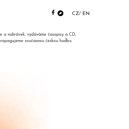
CZ
EN
ur a nahrávek, vydáváme časopisy a CD,
propagujeme současnou českou hudbu.