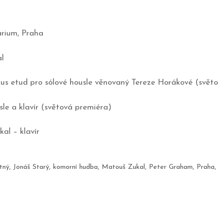
árium, Praha
l
klus etud pro sólové housle věnovaný Tereze Horákové (svět
sle a klavír (světová premiéra)
al – klavír
tný
,
Jonáš Starý
,
komorní hudba
,
Matouš Zukal
,
Peter Graham
,
Praha