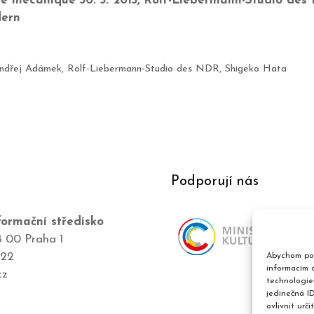
ée mécanique
30. 5. 2015, Rolf-Liebermann-Studio de
ern
ndřej Adámek
,
Rolf-Liebermann-Studio des NDR
,
Shigeko Hata
Podporují nás
ormační středisko
8 00 Praha 1
422
Abychom pos
informacím o
cz
technologie
jedinečná I
ovlivnit urči