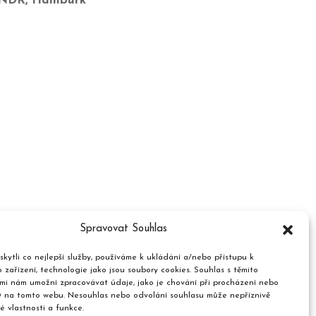
s NDR, Hamburk
Spravovat Souhlas
kytli co nejlepší služby, používáme k ukládání a/nebo přístupu k
 zařízení, technologie jako jsou soubory cookies. Souhlas s těmito
mi nám umožní zpracovávat údaje, jako je chování při procházení nebo
D na tomto webu. Nesouhlas nebo odvolání souhlasu může nepříznivě
té vlastnosti a funkce.