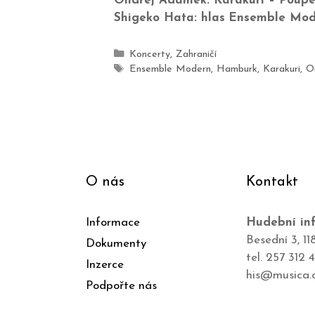
Ondřej Adámek: Karakuri – Poup
Shigeko Hata: hlas
Ensemble Mod
Koncerty
,
Zahraničí
Ensemble Modern
,
Hamburk
,
Karakuri
,
O
O nás
Kontakt
Informace
Hudební inf
Besední 3, 11
Dokumenty
tel. 257 312 
Inzerce
his@musica.
Podpořte nás