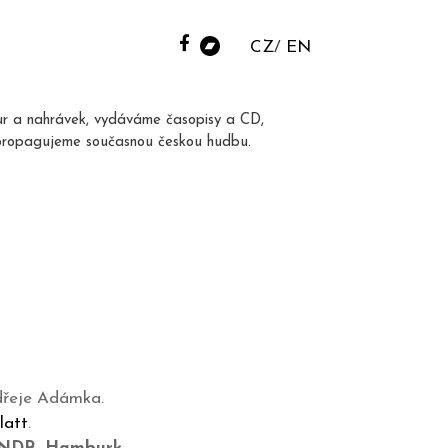
CZ
EN
ur a nahrávek, vydáváme časopisy a CD,
propagujeme současnou českou hudbu.
dřeje Adámka.
latt
.