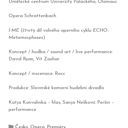
Umělecké centrum Univerzity Palackého, Olomouc
Opera Schrattenbach
I-ME
(čtvrtý díl volného operního cyklu
ECHO-
Metamorphoses
)
Koncept / hudba / sound art / live performance:
David Ryan, Vít Zouhar
Koncept / inscenace: Rocc
Produkce: Slovinské komorní hudební divadlo
Katja Konvalinka – hlas, Sanja Nešković Peršin –
performance
Česko
,
Opera
,
Premiéry