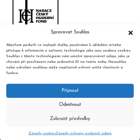
Spravovat Souhlas
Abychom poskytli co nejlepší služby, používáme k ukládání a/nebo
přístupu k informacím o zařízení, technologie jako jsou soubory cookies.
Souhlas s těmito technologiemi nám umožní zpracovávat údaje, jako je
chování při procházení nebo jedinečná ID na tomto webu. Nesouhlas
nebo odvolání souhlasu může nepříznivě ovlivnit určité vlastnosti a
funkce.
Příjmout
Odmítnout
Zobrazit předvolby
2020 © Hudební informační středisko, design a admin
Atelier
Dokument
Zásady cookies
Zásady ochrany osobních údajů