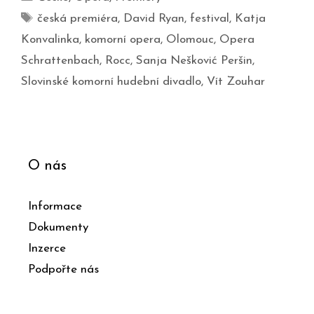
česká premiéra
,
David Ryan
,
festival
,
Katja
Konvalinka
,
komorní opera
,
Olomouc
,
Opera
Schrattenbach
,
Rocc
,
Sanja Nešković Peršin
,
Slovinské komorní hudební divadlo
,
Vít Zouhar
O nás
Informace
Dokumenty
Inzerce
Podpořte nás