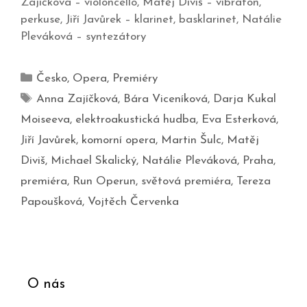
Zajíčková – violoncello, Matěj Diviš – vibrafon,
perkuse, Jiří Javůrek – klarinet, basklarinet, Natálie
Pleváková – syntezátory
Česko
,
Opera
,
Premiéry
Anna Zajíčková
,
Bára Viceníková
,
Darja Kukal
Moiseeva
,
elektroakustická hudba
,
Eva Esterková
,
Jiří Javůrek
,
komorní opera
,
Martin Šulc
,
Matěj
Diviš
,
Michael Skalický
,
Natálie Pleváková
,
Praha
,
premiéra
,
Run Operun
,
světová premiéra
,
Tereza
Papoušková
,
Vojtěch Červenka
O nás