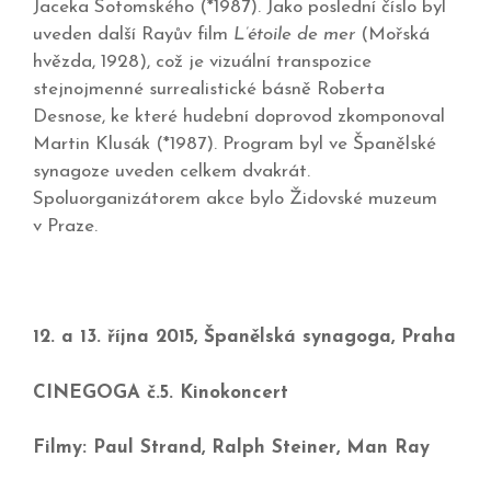
Jaceka Sotomského (*1987). Jako poslední číslo byl
uveden další Rayův film
L’étoile de mer
(Mořská
hvězda, 1928), což je vizuální transpozice
stejnojmenné surrealistické básně Roberta
Desnose, ke které hudební doprovod zkomponoval
Martin Klusák (*1987). Program byl ve Španělské
synagoze uveden celkem dvakrát.
Spoluorganizátorem akce bylo Židovské muzeum
v Praze.
12. a 13. října 2015, Španělská synagoga, Praha
CINEGOGA č.5. Kinokoncert
Filmy: Paul Strand, Ralph Steiner, Man Ray