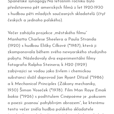
Španělské synagogy.Na letošním ročníku bylo
představeno pět amerických filmů z let 1920-1930
s hudbou pěti mladých současných skladatelů (čtyř
českých a jednoho polského).
Večer zahájila projekce „městského filmu“
Manhatta
Charlese Sheelera a Paula Stranda
(1920) s hudbou Elišky Cílkové (*1987), která ji
zkomponovala během svého newyorského studijního
pobytu. Následovaly dva experimentální filmy
fotografa Ralpha Steinera; k
H20
(1929)
zabývající se vodou jako živlem i chemickou
substancí složil doprovod Jan Ryant Dřízal (*1986)
a k
Mechanical Principles
(Zákony mechaniky,
1930) Šimon Voseček (*1978). Film Man Raye
Emak
bakia
(*1926) s podtitulem
Cinépoème
je „pokusem
o poezii ‚psanou‘ pohyblivým obrazem“, ke kterému
tento večer zněla hudba polského skladatele