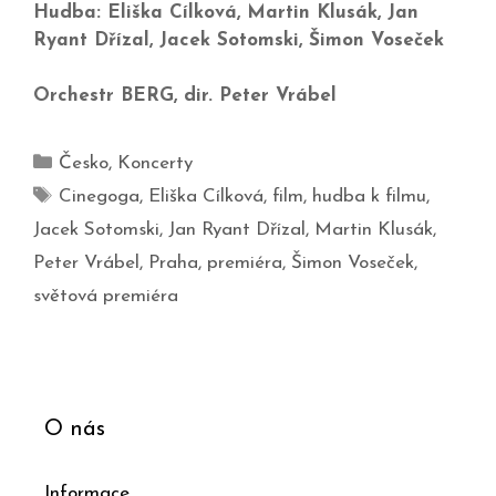
Hudba: Eliška Cílková, Martin Klusák, Jan
Ryant Dřízal, Jacek Sotomski, Šimon Voseček
Orchestr BERG, dir. Peter Vrábel
Česko
,
Koncerty
Cinegoga
,
Eliška Cílková
,
film
,
hudba k filmu
,
Jacek Sotomski
,
Jan Ryant Dřízal
,
Martin Klusák
,
Peter Vrábel
,
Praha
,
premiéra
,
Šimon Voseček
,
světová premiéra
O nás
Informace