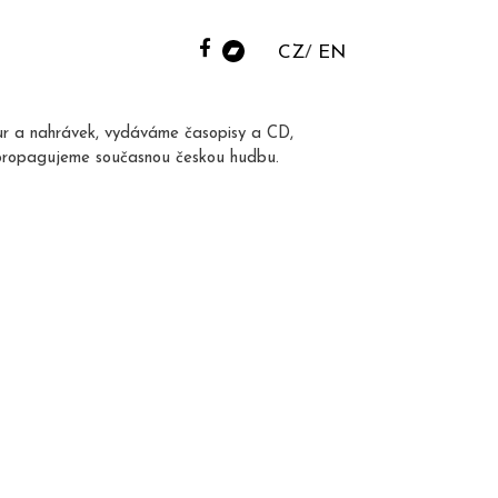
CZ
EN
ur a nahrávek, vydáváme časopisy a CD,
propagujeme současnou českou hudbu.