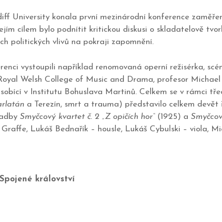
diff University konala první mezinárodní konference zaměře
jím cílem bylo podnítit kritickou diskusi o skladatelově tvo
ých politických vlivů na pokraji zapomnění.
renci vystoupili například renomovaná operní režisérka, sc
oyal Welsh College of Music and Drama, profesor Michael 
ůsobící v Institutu Bohuslava Martinů. Celkem se v rámci t
arlatán
a Terezín, smrt a trauma) představilo celkem devět 
ladby
Smyčcový kvartet č. 2 „Z opičích hor“
(1925) a
Smyčcový
affe, Lukáš Bednařík – housle, Lukáš Cybulski – viola, Mic
 Spojené království