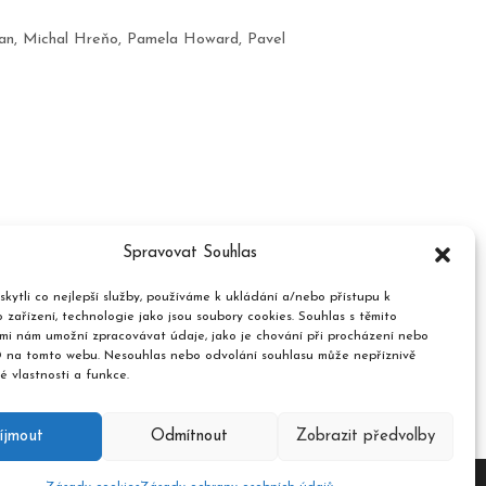
an
,
Michal Hreňo
,
Pamela Howard
,
Pavel
Spravovat Souhlas
kytli co nejlepší služby, používáme k ukládání a/nebo přístupu k
 zařízení, technologie jako jsou soubory cookies. Souhlas s těmito
mi nám umožní zpracovávat údaje, jako je chování při procházení nebo
D na tomto webu. Nesouhlas nebo odvolání souhlasu může nepříznivě
té vlastnosti a funkce.
íjmout
Odmítnout
Zobrazit předvolby