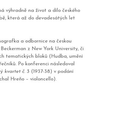
ná výhradně na život a dílo českého
rbě, která až do devadesátých let
énografka a odbornice na českou
Beckerman z New York University, či
řech tematických bloků (Hudba, umění
řečníků. Po konferenci následoval
 kvartet č. 3
(1937-38) v podání
hal Hreňo – violoncello).