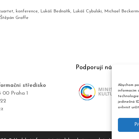
uartet
,
konference
,
Lukáš Bednařík
,
Lukáš Cybulski
,
Michael Beckerm
Štěpán Graffe
Podporují nás
ormační středisko
Abychom pos
informacím o
8 00 Praha 1
technologie
422
jedinečná I
ovlivnit urči
cz
Př