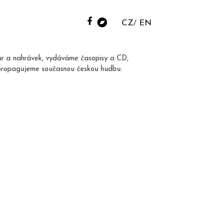
CZ
EN
ur a nahrávek, vydáváme časopisy a CD,
propagujeme současnou českou hudbu.