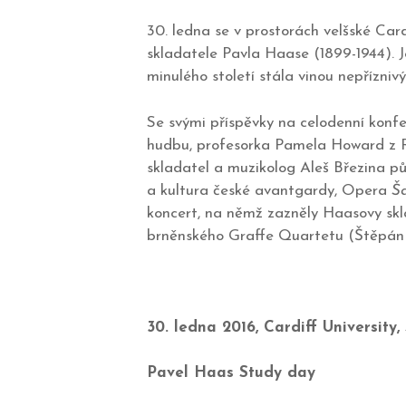
30. ledna se v prostorách velšské Car
skladatele Pavla Haase (1899-1944). Je
minulého století stála vinou nepřízniv
Se svými příspěvky na celodenní konfe
hudbu, profesorka Pamela Howard z R
skladatel a muzikolog Aleš Březina p
a kultura české avantgardy, Opera
Š
koncert, na němž zazněly Haasovy sk
brněnského Graffe Quartetu (Štěpán Gr
30. ledna 2016, Cardiff University,
Pavel Haas Study day