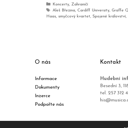
Koncerty
,
Zahraničí
Aleš Březina
,
Cardiff University
,
Graffe Q
Haas
,
smyčcový kvartet
,
Spojené království
,
O nás
Kontakt
Informace
Hudební inf
Besední 3, 11
Dokumenty
tel. 257 312 
Inzerce
his@musica.
Podpořte nás